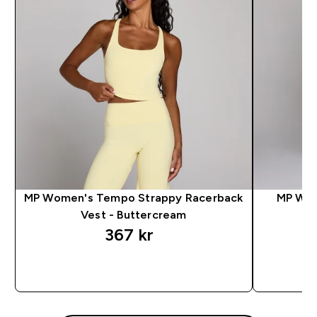
MP Women's Tempo Strappy Racerback
MP Wom
Vest - Buttercream
367 kr‎
RASKT KJØP