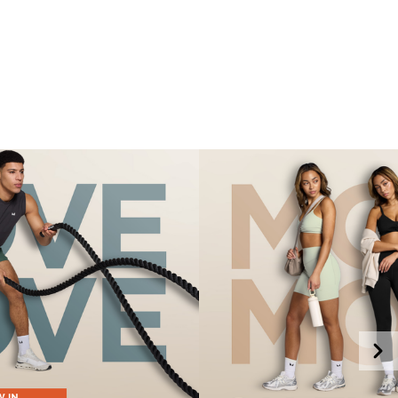
VÅRT OPPDRAG
BESTSELGER
BÆREKRAFT