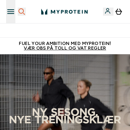
Tjen 100kr for hver venn du verver
FUEL YOUR AMBITION MED MYPROTEIN!
VÆR OBS PÅ TOLL OG VAT REGLER
Myprotein Activeware | Treningstøy og sportsbekledning