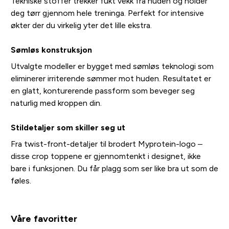
Tekniske stoffer trekker fukt vekk fra huden og holder
deg tørr gjennom hele treninga. Perfekt for intensive
økter der du virkelig yter det lille ekstra.
Sømløs konstruksjon
Utvalgte modeller er bygget med sømløs teknologi som
eliminerer irriterende sømmer mot huden. Resultatet er
en glatt, konturerende passform som beveger seg
naturlig med kroppen din.
Stildetaljer som skiller seg ut
Fra twist-front-detaljer til brodert Myprotein-logo –
disse crop toppene er gjennomtenkt i designet, ikke
bare i funksjonen. Du får plagg som ser like bra ut som de
føles.
Våre favoritter