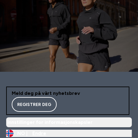
Meld deg på vårt nyhetsbrev
REGISTRER DEG
Innstillinger for informasjonskapsler
NO |
Endre