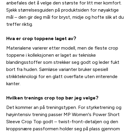
anbefales det å velge den største for litt mer komfort.
Sjekk størrelsesguiden på produktsiden for nøyaktige
mål – den gir deg mål for bryst, midje og hofte slik at du
treffer riktig.
Hva er crop toppene laget av?
Materialene varierer etter modell, men de fleste crop
toppene i kolleksjonen er laget av tekniske
blandingsstoffer som strekker seg godt og leder fukt
bort fra huden. Sømløse varianter bruker spesiell
strikkteknologi for en glatt overflate uten irriterende
kanter.
Hvilken trenings crop top bør jeg velge?
Det kommer an på treningstypen. For styrketrening og
høyintensiv trening passer MP Women's Power Short
Sleeve Crop Top godt – twist-front-detaljen og den
kroppsnære passformen holder seg på plass gjennom