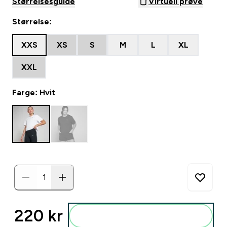
Størrelsesguide
Virtuell prøve
Størrelse:
XXS
XS
S
M
L
XL
XXL
Farge: Hvit
220 kr‎
Legg i posen