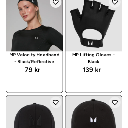
MP Velocity Headband
MP Lifting Gloves -
- Black/Reflective
Black
79 kr‎
139 kr‎
RASKT KJØP
RASKT KJØP