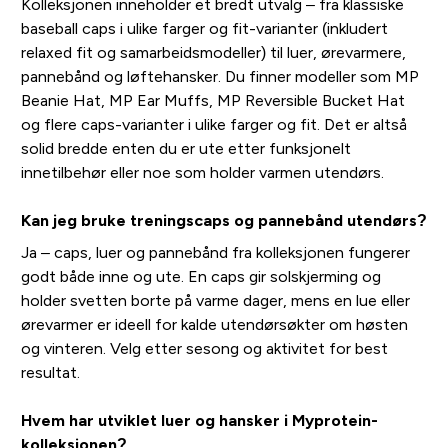
Kolleksjonen inneholder et bredt utvalg – fra klassiske
baseball caps i ulike farger og fit-varianter (inkludert
relaxed fit og samarbeidsmodeller) til luer, ørevarmere,
pannebånd og løftehansker. Du finner modeller som MP
Beanie Hat, MP Ear Muffs, MP Reversible Bucket Hat
og flere caps-varianter i ulike farger og fit. Det er altså
solid bredde enten du er ute etter funksjonelt
innetilbehør eller noe som holder varmen utendørs.
Kan jeg bruke treningscaps og pannebånd utendørs?
Ja – caps, luer og pannebånd fra kolleksjonen fungerer
godt både inne og ute. En caps gir solskjerming og
holder svetten borte på varme dager, mens en lue eller
ørevarmer er ideell for kalde utendørsøkter om høsten
og vinteren. Velg etter sesong og aktivitet for best
resultat.
Hvem har utviklet luer og hansker i Myprotein-
kolleksjonen?