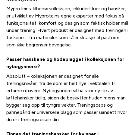
Myproteins tilbehørsolleksjon, inkludert luer og hansker,
er utviklet av Myproteins egne eksperter med fokus på
funksjonalitet, komfort og design som faktisk holder mål
under trening. Hvert produkt er designet med treningen i
tankene – fra materialer som tåler slitasje til pasform
som ikke begrenser bevegelse.
Passer hanskene og hodeplagget i kolleksjonen for
nybegynnere?
Absolutt – kolleksjonen er designet for alle
treningsnivåer, fra de som er helt nye i vektsalen til
erfarne utøvere. Nybegynnere vil ha stor nytte av
løftehansker tidlig, siden de beskytter huden mens man
bygger seg opp til tyngre vekter. Treningscaps og
pannebånd er universelle plagg som passer uansett hvor
du er i treningsreisen din.
Finnes det treningshansker for kvinner i