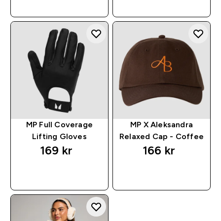
RASKT KJØP
RASKT KJØP
MP Full Coverage
MP X Aleksandra
Lifting Gloves
Relaxed Cap - Coffee
169 kr‎
166 kr‎
RASKT KJØP
RASKT KJØP