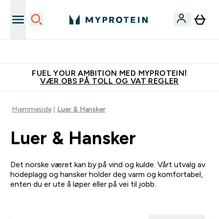
Tjen 100kr for hver venn du verver
FUEL YOUR AMBITION MED MYPROTEIN!
VÆR OBS PÅ TOLL OG VAT REGLER
Hjemmeside
Luer & Hansker
Luer & Hansker
Det norske været kan by på vind og kulde. Vårt utvalg av
hodeplagg og hansker holder deg varm og komfortabel,
enten du er ute å løper eller på vei til jobb.