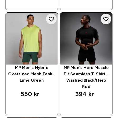
RASKT KJØP
RASKT KJØP
MP Men's Hybrid
MP Men's Hero Muscle
Oversized Mesh Tank -
Fit Seamless T-Shirt -
Lime Green
Washed Black/Hero
Red
550 kr‎
394 kr‎
RASKT KJØP
RASKT KJØP