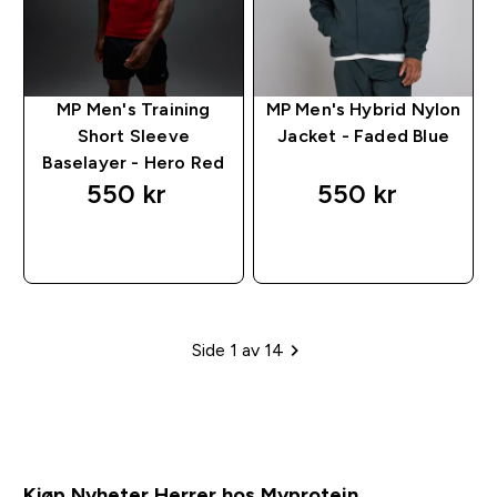
MP Men's Training
MP Men's Hybrid Nylon
Short Sleeve
Jacket - Faded Blue
Baselayer - Hero Red
550 kr‎
550 kr‎
RASKT KJØP
RASKT KJØP
Side 1 av 14
Paginering
Kjøp Nyheter Herrer hos Myprotein