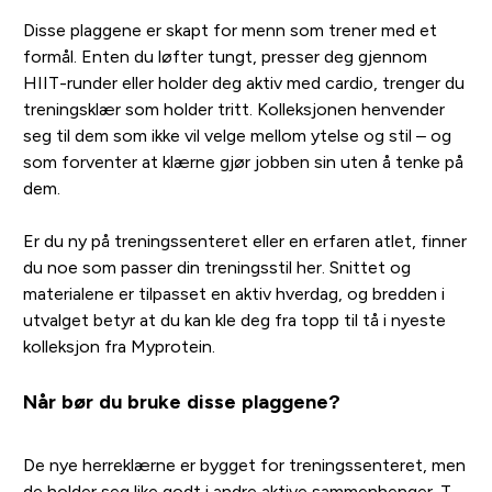
Disse plaggene er skapt for menn som trener med et
formål. Enten du løfter tungt, presser deg gjennom
HIIT-runder eller holder deg aktiv med cardio, trenger du
treningsklær som holder tritt. Kolleksjonen henvender
seg til dem som ikke vil velge mellom ytelse og stil – og
som forventer at klærne gjør jobben sin uten å tenke på
dem.
Er du ny på treningssenteret eller en erfaren atlet, finner
du noe som passer din treningsstil her. Snittet og
materialene er tilpasset en aktiv hverdag, og bredden i
utvalget betyr at du kan kle deg fra topp til tå i nyeste
kolleksjon fra Myprotein.
Når bør du bruke disse plaggene?
De nye herreklærne er bygget for treningssenteret, men
de holder seg like godt i andre aktive sammenhenger. T-