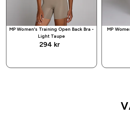
MP Women's Training Open Back Bra -
MP Women'
Light Taupe
294 kr‎
RASKT KJØP
V