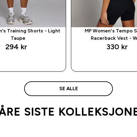
s Training Shorts - Light
MP Women's Tempo S
Taupe
Racerback Vest - W
294 kr‎
330 kr‎
RASKT KJØP
RASKT KJØ
SE ALLE
ÅRE SISTE KOLLEKSJON