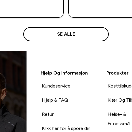
RASKT KJØP
RASKT KJØ
SE ALLE
Hjelp Og Informasjon
Produkter
Kundeservice
Kosttilskud
Hjelp & FAQ
Klær Og Ti
Retur
Helse- &
Fitnessmål
Klikk her for å spore din