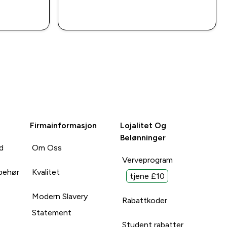
P
RASKT KJØP
Firmainformasjon
Lojalitet Og
Belønninger
d
Om Oss
Verveprogram
lbehør
Kvalitet
tjene £10
Modern Slavery
Rabattkoder
Statement
Student rabatter