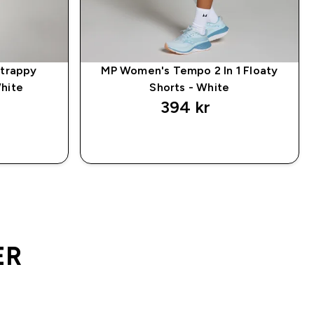
trappy
MP Women's Tempo 2 In 1 Floaty
hite
Shorts - White
394 kr‎
P
RASKT KJØP
ER