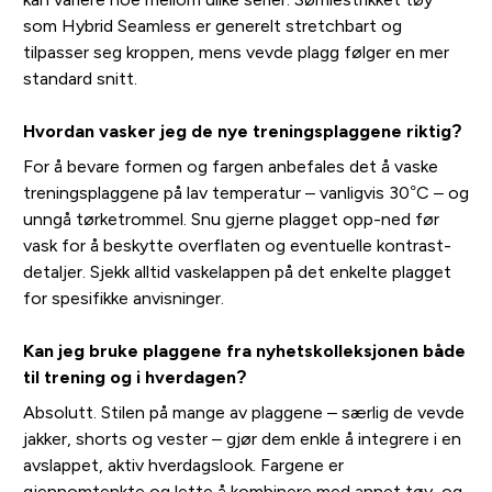
som Hybrid Seamless er generelt stretchbart og
tilpasser seg kroppen, mens vevde plagg følger en mer
standard snitt.
Hvordan vasker jeg de nye treningsplaggene riktig?
For å bevare formen og fargen anbefales det å vaske
treningsplaggene på lav temperatur – vanligvis 30°C – og
unngå tørketrommel. Snu gjerne plagget opp-ned før
vask for å beskytte overflaten og eventuelle kontrast-
detaljer. Sjekk alltid vaskelappen på det enkelte plagget
for spesifikke anvisninger.
Kan jeg bruke plaggene fra nyhetskolleksjonen både
til trening og i hverdagen?
Absolutt. Stilen på mange av plaggene – særlig de vevde
jakker, shorts og vester – gjør dem enkle å integrere i en
avslappet, aktiv hverdagslook. Fargene er
gjennomtenkte og lette å kombinere med annet tøy, og