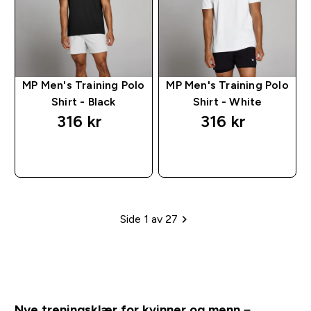
MP Men's Training Polo
MP Men's Training Polo
Shirt - Black
Shirt - White
316 kr‎
316 kr‎
RASKT KJØP
RASKT KJØP
Side 1 av 27
Paginering
Nye treningsklær for kvinner og menn –