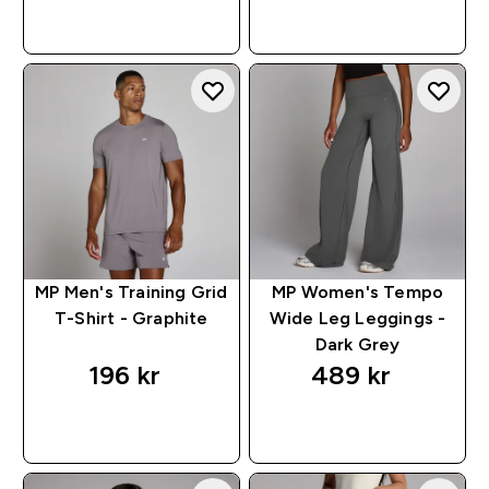
RASKT KJØP
RASKT KJØP
MP Men's Training Grid
MP Women's Tempo
T-Shirt - Graphite
Wide Leg Leggings -
Dark Grey
196 kr‎
489 kr‎
RASKT KJØP
RASKT KJØP