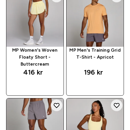
MP Women's Woven
MP Men's Training Grid
Floaty Short -
T-Shirt - Apricot
Buttercream
416 kr‎
196 kr‎
RASKT KJØP
RASKT KJØP