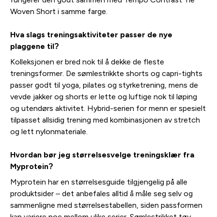
Woven Short i samme farge.
Hva slags treningsaktiviteter passer de nye
plaggene til?
Kolleksjonen er bred nok til å dekke de fleste
treningsformer. De sømlestrikkte shorts og capri-tights
passer godt til yoga, pilates og styrketrening, mens de
vevde jakker og shorts er lette og luftige nok til løping
og utendørs aktivitet. Hybrid-serien for menn er spesielt
tilpasset allsidig trening med kombinasjonen av stretch
og lett nylonmateriale.
Hvordan bør jeg størrelsesvelge treningsklær fra
Myprotein?
Myprotein har en størrelsesguide tilgjengelig på alle
produktsider – det anbefales alltid å måle seg selv og
sammenligne med størrelsestabellen, siden passformen
kan variere noe mellom ulike serier. Sømlestrikket tøy