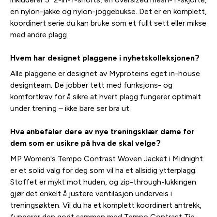
en nylon-jakke og nylon-joggebukse. Det er en komplett,
koordinert serie du kan bruke som et fullt sett eller mikse
med andre plagg.
Hvem har designet plaggene i nyhetskolleksjonen?
Alle plaggene er designet av Myproteins eget in-house
designteam. De jobber tett med funksjons- og
komfortkrav for å sikre at hvert plagg fungerer optimalt
under trening – ikke bare ser bra ut.
Hva anbefaler dere av nye treningsklær dame for
dem som er usikre på hva de skal velge?
MP Women's Tempo Contrast Woven Jacket i Midnight
er et solid valg for deg som vil ha et allsidig ytterplagg.
Stoffet er mykt mot huden, og zip-through-lukkingen
gjør det enkelt å justere ventilasjon underveis i
treningsøkten. Vil du ha et komplett koordinert antrekk,
fungerer den godt sammen med Tempo Contrast Tie