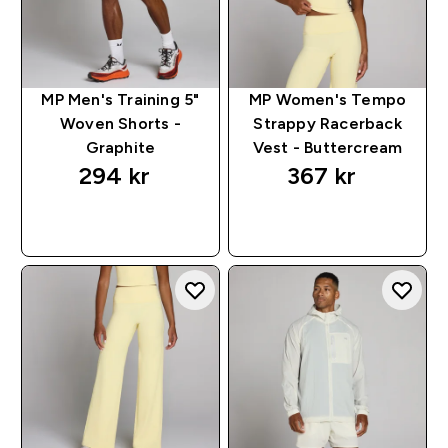
MP Men's Training 5"
MP Women's Tempo
Woven Shorts -
Strappy Racerback
Graphite
Vest - Buttercream
294 kr‎
367 kr‎
RASKT KJØP
RASKT KJØP