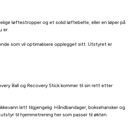
ige løftestropper og et solid løftebelte, eller en løper på
 er.
de som vil optimalisere opplegget sitt. Utstyret er
ery Ball og Recovery Stick kommer til sin rett etter
drikkevann lett tilgjengelig. Håndbandager, boksehansker og
utstyr til hjemmetrening her som passer til økten.