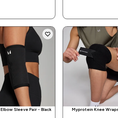
RASKT KJØP
RASKT KJØ
Elbow Sleeve Pair - Black
Myprotein Knee Wraps