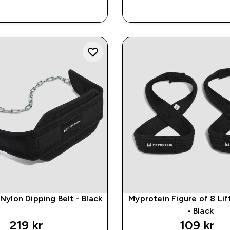
RASKT KJØP
RASKT KJØ
Nylon Dipping Belt - Black
Myprotein Figure of 8 Lif
- Black
219 kr‎
109 kr‎