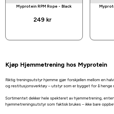
Myprotein RPM Rope - Black
Myprote
249 kr‎
RASKT KJØP
Kjøp Hjemmetrening hos Myprotein
Riktig treningsutstyr hjemme gjør forskjellen mellom en halv
og restitusjonsverktøy – utstyr som er bygget for å henge 
Sortimentet dekker hele spekteret av hjemmetrening, enten du
hjemmetreningsutstyr som faktisk brukes – ikke bare oppbev