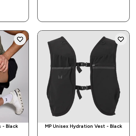
P
RASKT KJØP
 - Black
MP Unisex Hydration Vest - Black