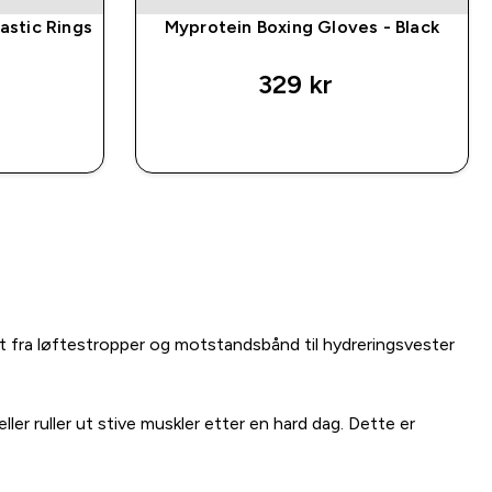
stic Rings
Myprotein Boxing Gloves - Black
329 kr‎
P
RASKT KJØP
lt fra løftestropper og motstands­bånd til hydreringsvester
er ruller ut stive muskler etter en hard dag. Dette er