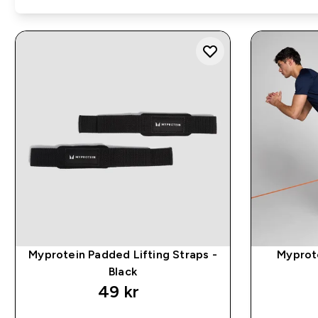
Myprotein Padded Lifting Straps -
Myprote
Black
49 kr‎