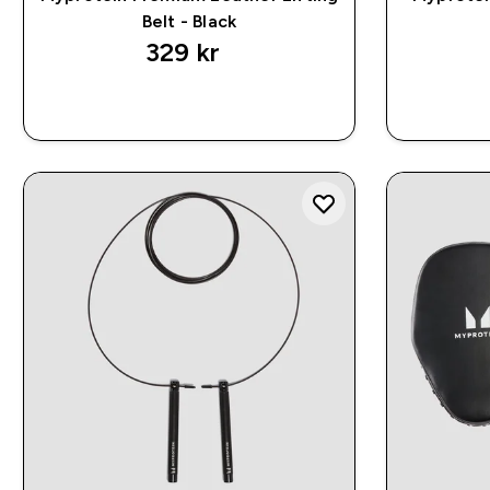
Belt - Black
329 kr‎
RASKT KJØP