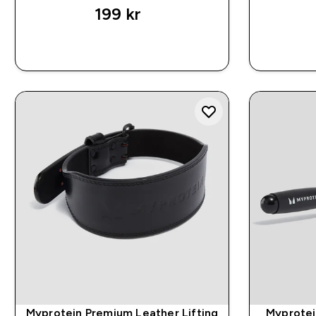
199 kr‎
RASKT KJØP
Myprotein Premium Leather Lifting
Myprotei