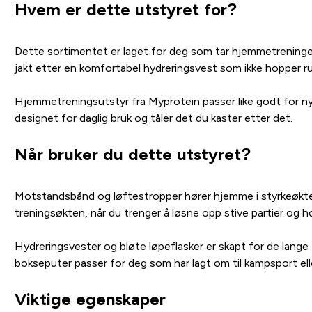
Hvem er dette utstyret for?
Dette sortimentet er laget for deg som tar hjemmetreningen s
jakt etter en komfortabel hydreringsvest som ikke hopper ru
Hjemmetreningsutstyr fra Myprotein passer like godt for ny
designet for daglig bruk og tåler det du kaster etter det.
Når bruker du dette utstyret?
Motstands­bånd og løftestropper hører hjemme i styrkeøkten
treningsøkten, når du trenger å løsne opp stive partier og h
Hydreringsvester og bløte løpeflasker er skapt for de lange t
bokseputer passer for deg som har lagt om til kampsport ell
Viktige egenskaper