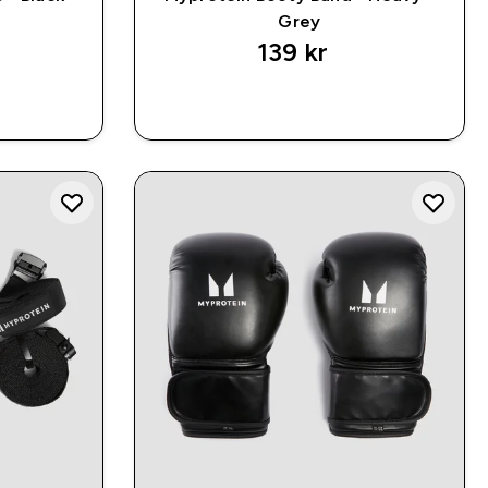
Grey
139 kr‎
P
RASKT KJØP