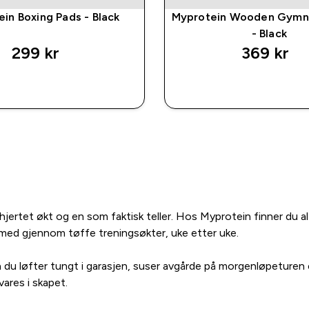
in Boxing Pads - Black
Myprotein Wooden Gymna
- Black
299 kr‎
369 kr‎
RASKT KJØP
RASKT KJØ
hjertet økt og en som faktisk teller. Hos Myprotein finner du a
med gjennom tøffe treningsøkter, uke etter uke.
 løfter tungt i garasjen, suser avgårde på morgenløpeturen ell
ares i skapet.