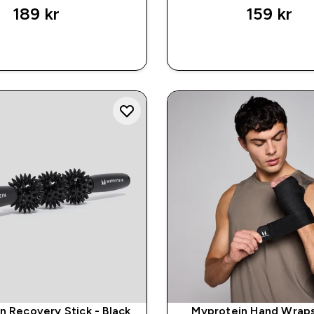
189 kr‎
159 kr‎
RASKT KJØP
RASKT KJØ
n Recovery Stick - Black
Myprotein Hand Wraps