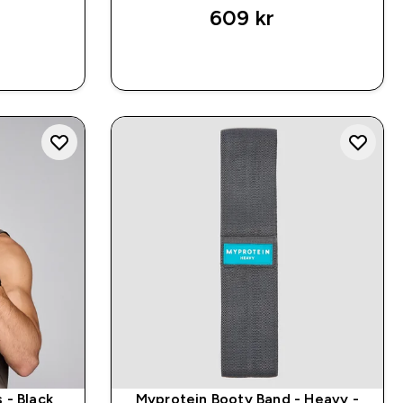
609 kr‎
P
RASKT KJØP
 - Black
Myprotein Booty Band - Heavy -