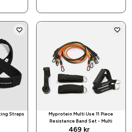
P
RASKT KJØP
ting Straps
Myprotein Multi Use 11 Piece
Resistance Band Set - Multi
469 kr‎