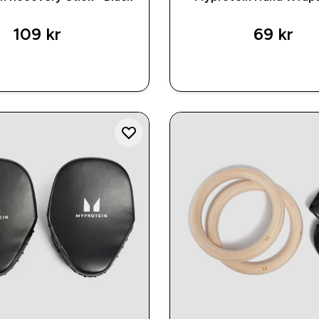
109 kr‎
69 kr‎
RASKT KJØP
RASKT KJØ