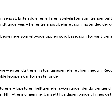
eriøst. Enten du er en erfaren styrkeløfter som trenger pålitel
ndt underveis – her er treningstilbehøret som møter deg der du
begynnere som vil bygge opp en solid base, som for vant trenen
e – enten du trener i stua, garasjen eller et hjemmegym. Recov
olde kroppen klar for neste runde.
urene – løpeturer, fjellturer eller sykkelrunder der du trenger 
er HIIT-trening hjemme. Uansett hva dagen bringer, finnes det 