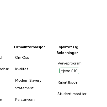
Firmainformasjon
Lojalitet Og
Belønninger
d
Om Oss
Verveprogram
lbehør
Kvalitet
tjene £10
Modern Slavery
Rabattkoder
Statement
Student rabatter
er
Personvern