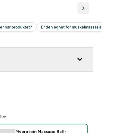
ther
Myprotein Massage Ball -