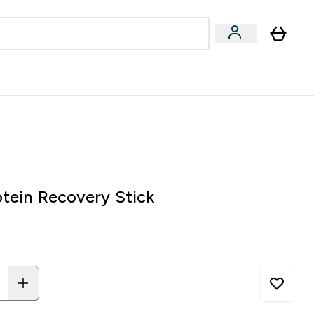
joner submenu
ter Kvinner submenu
rver
tein Recovery Stick