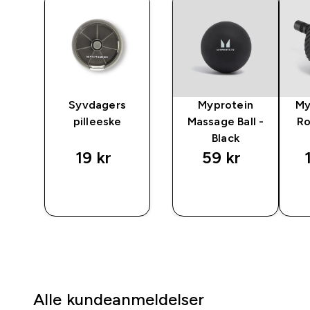
Syvdagers
Myprotein
My
r -
pilleeske
Massage Ball -
Ro
Black
19 kr‎
59 kr‎
RASKT
RASKT
KJØP
KJØP
Alle kundeanmeldelser