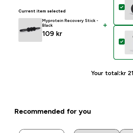
Sele
Current item selected
Myprotein Recovery Stick -
Black
109 kr‎
Sele
Your total:
kr 2
Recommended for you