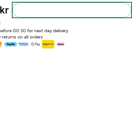
kr‎
Legg i posen
k
before 00:30 for next day delivery
 returns on all orders