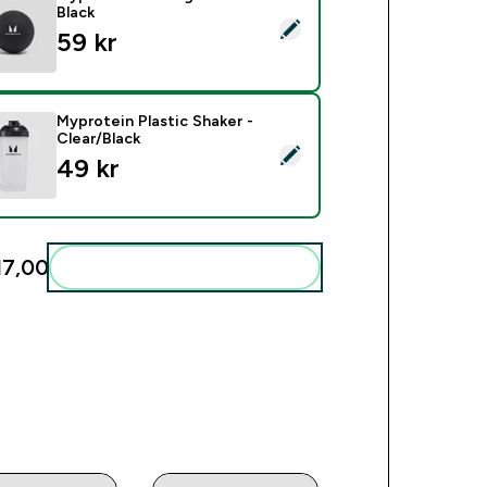
Black
ct this product - Myprotein Massage Ball - Black
59 kr‎
Myprotein Plastic Shaker -
Clear/Black
ct this product - Myprotein Plastic Shaker - Clear/Black
49 kr‎
17,00‎
Add these to your routine