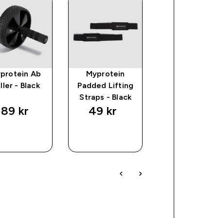
protein Ab
Myprotein
Myprotein
ller - Black
Padded Lifting
Paralettes 
Straps - Black
Black
189 kr‎
49 kr‎
139 kr‎
RASKT
RASKT
RASKT
KJØP
KJØP
KJØP