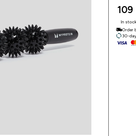
109 
In stoc
Order 
30-day