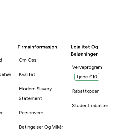
Firmainformasjon
Lojalitet Og
Belønninger
d
Om Oss
Verveprogram
lbehør
Kvalitet
tjene £10
Modern Slavery
Rabattkoder
Statement
Student rabatter
er
Personvern
Betingelser Og Vilkår