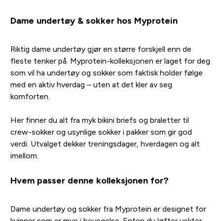
Dame undertøy & sokker hos Myprotein
Riktig dame undertøy gjør en større forskjell enn de
fleste tenker på. Myprotein-kolleksjonen er laget for deg
som vil ha undertøy og sokker som faktisk holder følge
med en aktiv hverdag – uten at det kler av seg
komforten.
Her finner du alt fra myk bikini briefs og braletter til
crew-sokker og usynlige sokker i pakker som gir god
verdi. Utvalget dekker treningsdager, hverdagen og alt
imellom.
Hvem passer denne kolleksjonen for?
Dame undertøy og sokker fra Myprotein er designet for
kvinner som er mye i bevegelse. Enten du løfter vekter,