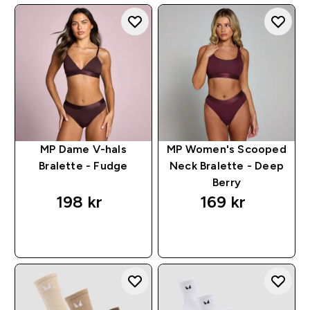
MP Dame V-hals
MP Women's Scooped
Bralette - Fudge
Neck Bralette - Deep
Berry
198 kr‎
169 kr‎
RASKT KJØP
RASKT KJØP