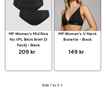
MP Women's Mid Rise
MP Women's V-Neck
No VPL Bikini Brief (3
Bralette - Black
Pack) - Black
209 kr‎
149 kr‎
RASKT KJØP
RASKT KJØP
Side 1 av 2
Paginering