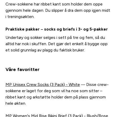
Crew-sokkene har ribbet kant som holder dem oppe
gjennom hele dagen. Du slipper å dra dem opp igjen midt
i treningsøkten.
Praktiske pakker – socks og briefs i 3- og 5-pakker
Undertøy og sokker selges i sett på tre og fem, så du
alltid har nok i skuffen. Det gjør det enkelt å bygge opp
et solid grunnlag av plagg du faktisk bruker.
Våre favoritter
MP Unisex Crew Socks (3 Pack) - White
— Disse crew-
sokkene er laget for deg som vil ha noe som sitter –
ribbet kant og arkstøtte holder dem på plass gjennom
hele økten.
MP Women's Mid Rise Bikini Brief (3 Pack) - Blush/Rose