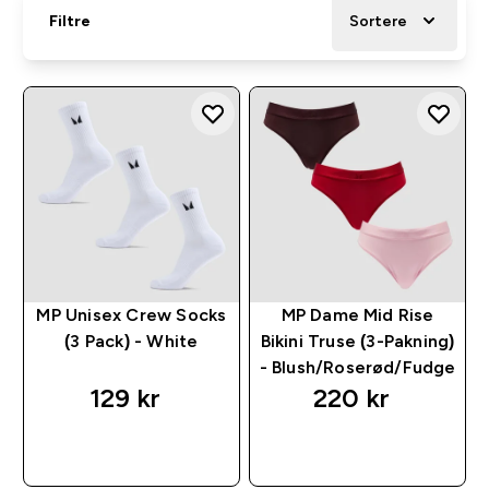
Filtre
Sortere
MP Unisex Crew Socks
MP Dame Mid Rise
(3 Pack) - White
Bikini Truse (3-Pakning)
- Blush/Roserød/Fudge
129 kr‎
220 kr‎
RASKT KJØP
RASKT KJØP