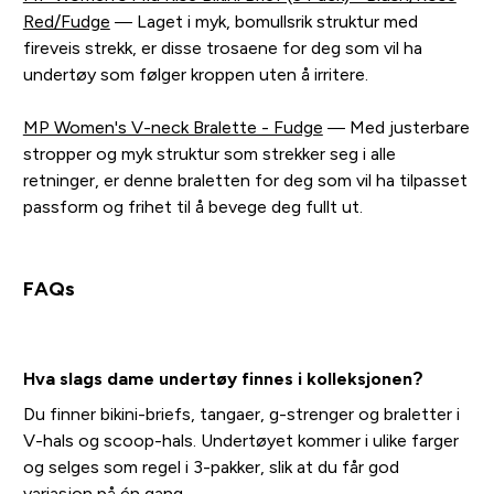
Red/Fudge
— Laget i myk, bomullsrik struktur med
fireveis strekk, er disse trosaene for deg som vil ha
undertøy som følger kroppen uten å irritere.
MP Women's V-neck Bralette - Fudge
— Med justerbare
stropper og myk struktur som strekker seg i alle
retninger, er denne braletten for deg som vil ha tilpasset
passform og frihet til å bevege deg fullt ut.
FAQs
Hva slags dame undertøy finnes i kolleksjonen?
Du finner bikini-briefs, tangaer, g-strenger og braletter i
V-hals og scoop-hals. Undertøyet kommer i ulike farger
og selges som regel i 3-pakker, slik at du får god
variasjon på én gang.