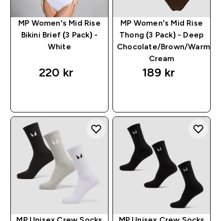
MP Women's Mid Rise
MP Women's Mid Rise
Bikini Brief (3 Pack) -
Thong (3 Pack) - Deep
White
Chocolate/Brown/Warm
Cream
220 kr‎
189 kr‎
RASKT KJØP
RASKT KJØP
MP Unisex Crew Socks
MP Unisex Crew Socks