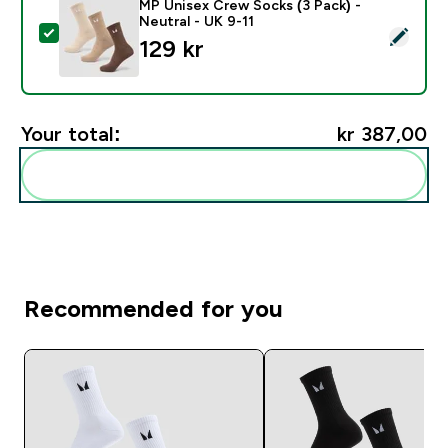
MP Unisex Crew Socks (3 Pack) -
Neutral - UK 9-11
Select this product - MP Unisex Crew Socks (3 Pack) -
129 kr‎
Your total:
kr 387,00‎
Add these to your routine
Recommended for you