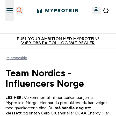
Tjen 100kr for hver venn du verver
FUEL YOUR AMBITION MED MYPROTEIN!
VÆR OBS PÅ TOLL OG VAT REGLER
Hjemmeside
Team Nordics -
Influencers Norge
LES HER:
Velkommen til influencerkampanjen til
Myprotein Norge! Her har du produktene du kan velge i
med gavekortene dine. Du
må handle deg ett
klessett
og enten Carb Crusher eller BCAA Energy. Har