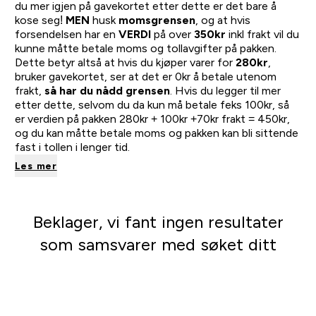
du mer igjen på gavekortet etter dette er det bare å
kose seg!
MEN
husk
momsgrensen
, og at hvis
forsendelsen har en
VERDI
på over
350kr
inkl frakt vil du
kunne måtte betale moms og tollavgifter på pakken.
Dette betyr altså at hvis du kjøper varer for
280kr
,
bruker gavekortet, ser at det er 0kr å betale utenom
frakt,
så har du nådd grensen
. Hvis du legger til mer
etter dette, selvom du da kun må betale feks 100kr, så
er verdien på pakken 280kr + 100kr +70kr frakt = 450kr,
og du kan måtte betale moms og pakken kan bli sittende
fast i tollen i lenger tid.
Les mer
Beklager, vi fant ingen resultater
som samsvarer med søket ditt
Gå på shopping