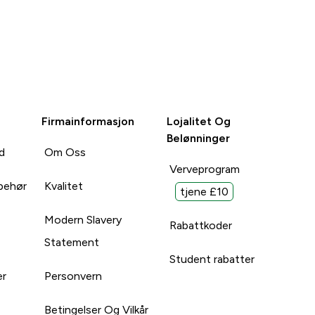
Firmainformasjon
Lojalitet Og
Belønninger
d
Om Oss
Verveprogram
lbehør
Kvalitet
tjene £10
Modern Slavery
Rabattkoder
Statement
Student rabatter
er
Personvern
Betingelser Og Vilkår