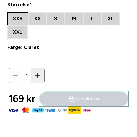
Størrelse:
XXS
XS
S
M
L
XL
XXL
Farge: Claret
169 kr‎
Ikke på lager