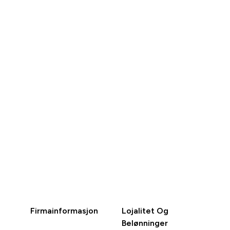
RASKT
KJØP
Firmainformasjon
Lojalitet Og
Belønninger