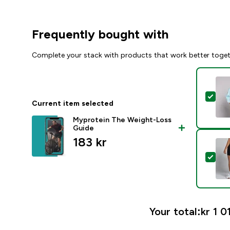
Frequently bought with
Complete your stack with products that work better toge
Sel
Current item selected
Myprotein The Weight-Loss
Guide
183 kr‎
Sel
Your total:
kr 1 0