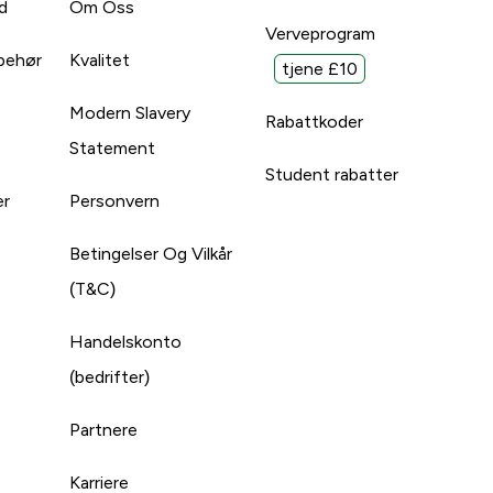
d
Om Oss
Verveprogram
lbehør
Kvalitet
tjene £10
Modern Slavery
Rabattkoder
Statement
Student rabatter
er
Personvern
Betingelser Og Vilkår
(T&C)
Handelskonto
(bedrifter)
Partnere
Karriere