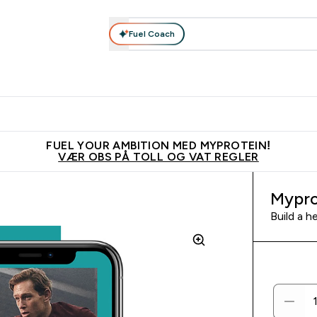
Fuel Coach
Nyheter
Herrer
Tilbehør
Kolleksjoner
Kvinner
Enter Nyheter submenu
Enter Herrer submenu
Enter Tilbehør submenu
Enter Kolleks
En
⌄
⌄
⌄
⌄
⌄
Vanligvis 6 - 10 virkedager frakttid
Tjen 100kr for hver venn du ve
FUEL YOUR AMBITION MED MYPROTEIN!
VÆR OBS PÅ TOLL OG VAT REGLER
Mypro
Build a h