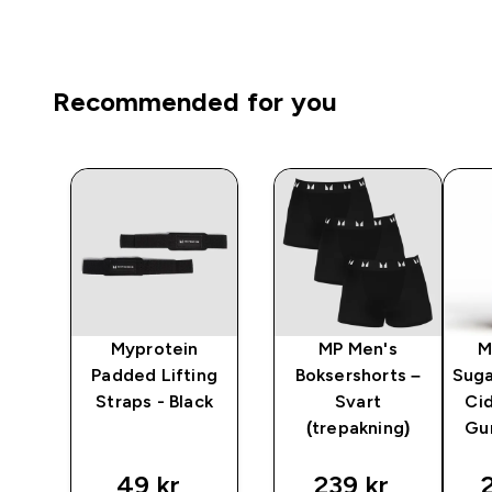
Recommended for you
Myprotein
MP Men's
M
Padded Lifting
Boksershorts –
Suga
Straps - Black
Svart
Cid
e
(trepakning)
Gu
49 kr‎
239 kr‎