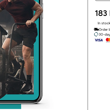
183 
In stoc
Order 
30-day