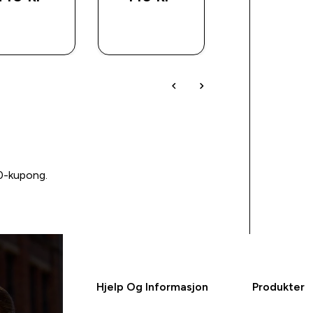
RASKT
RASKT
RASKT
KJØP
KJØP
KJØP
00-kupong.
Hjelp Og Informasjon
Produkter