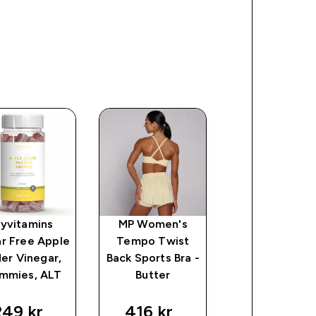
yvitamins
MP Women's
MP Women's L
r Free Apple
Tempo Twist
Seamless
er Vinegar,
Back Sports Bra -
Scrunch
mmies, ALT
Butter
Leggings - Da
Truffle
249 kr‎
416 kr‎
465 kr‎