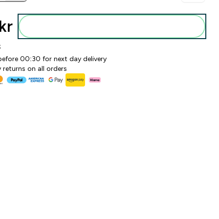
kr‎
Legg i posen
k
before 00:30 for next day delivery
 returns on all orders