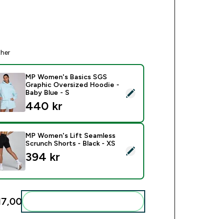
ther
MP Women's Basics SGS
Graphic Oversized Hoodie -
ect this product - MP Women's Basics SGS Graphic Oversized H
Baby Blue - S
440 kr‎
MP Women's Lift Seamless
Scrunch Shorts - Black - XS
ect this product - MP Women's Lift Seamless Scrunch Shorts - 
394 kr‎
17,00‎
Add these to your routine