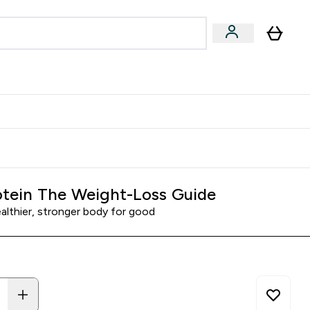
joner submenu
ter Kvinner submenu
rver
tein The Weight-Loss Guide
ealthier, stronger body for good