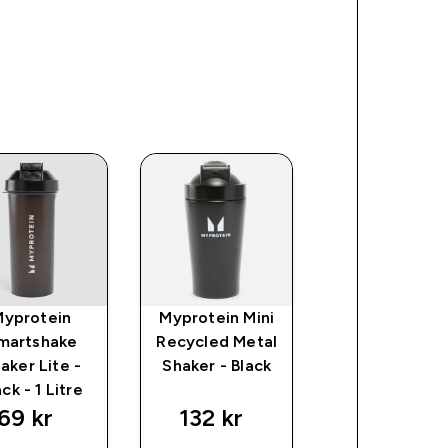
Myprotein
Myprotein Mini
Myprotein
martshake
Recycled Metal
Smartshak
aker Lite -
Shaker - Black
Shaker Slim
ack - 1 Litre
Shaker - Bla
69 kr‎
132 kr‎
69 kr‎