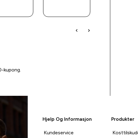
RASKT
RASKT
RASKT
KJØP
KJØP
KJØP
00-kupong.
Hjelp Og Informasjon
Produkter
Kundeservice
Kosttilskud