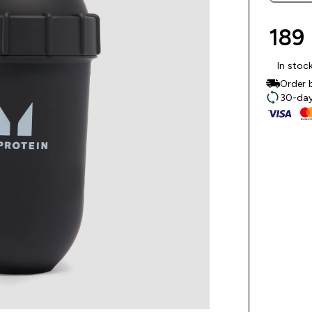
189 
In stoc
Order 
30-day