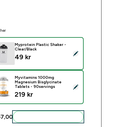
ther
Myprotein Plastic Shaker -
Clear/Black
ct this product - Myprotein Plastic Shaker - Clear/Black
49 kr‎
Myvitamins 1000mg
Magnesium Bisglycinate
ect this product - Myvitamins 1000mg Magnesium Bisglycinate 
Tablets - 90servings
219 kr‎
7,00‎
Add these to your routine