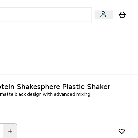
joner submenu
ter Kvinner submenu
rver
tein Shakesphere Plastic Shaker
matte black design with advanced mixing