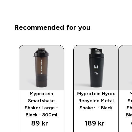
Recommended for you
Myprotein
Myprotein Hyrox
al
Smartshake
Recycled Metal
S
ck
Shaker Large -
Shaker - Black
Sh
Black - 800ml
Bl
89 kr‎
189 kr‎