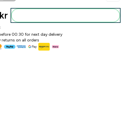
kr‎
Legg i posen
k
before 00:30 for next day delivery
 returns on all orders