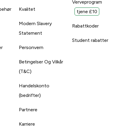
Verveprogram
lbehør
Kvalitet
tjene £10
Modern Slavery
Rabattkoder
Statement
Student rabatter
er
Personvern
Betingelser Og Vilkår
(T&C)
Handelskonto
(bedrifter)
Partnere
Karriere