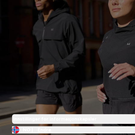
Innstillinger for informasjonskapsler
NO |
Endre