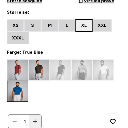
Størrelsesguide
Virtuell prøve
Størrelse:
XS
S
M
L
XL
XXL
XXXL
Farge: True Blue