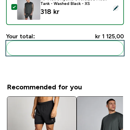
Tank - Washed Black - XS
Select this product - MP Men's Hybrid Oversized Mes
318 kr‎
Your total:
kr 1 125,00‎
Add these to your routine
Recommended for you