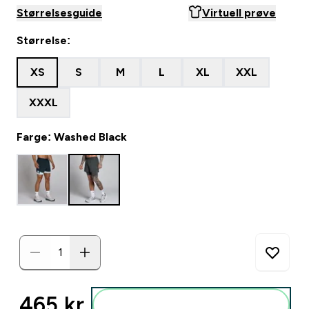
Størrelsesguide
Virtuell prøve
Størrelse:
XS
S
M
L
XL
XXL
XXXL
Farge: Washed Black
465 kr‎
Legg i posen