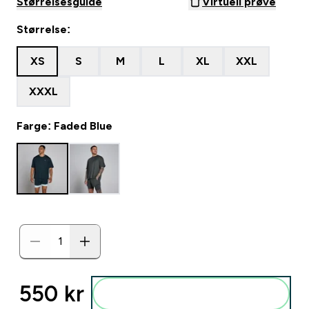
Størrelsesguide
Virtuell prøve
Størrelse:
XS
S
M
L
XL
XXL
XXXL
Farge: Faded Blue
550 kr‎
Legg i posen