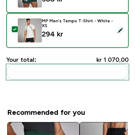
MP Men's Tempo T-Shirt - White -
XS
Select this product - MP Men's Tempo T-Shirt - White
294 kr‎
Your total:
kr 1 070,00‎
Add these to your routine
Recommended for you