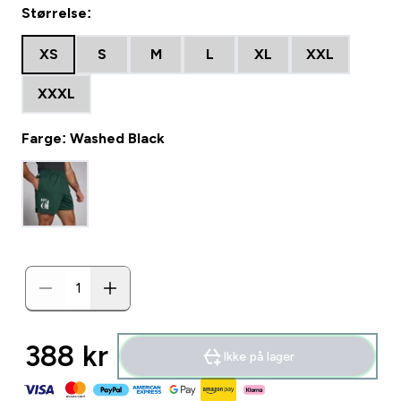
Størrelse:
XS
S
M
L
XL
XXL
XXXL
Farge: Washed Black
388 kr‎
Ikke på lager