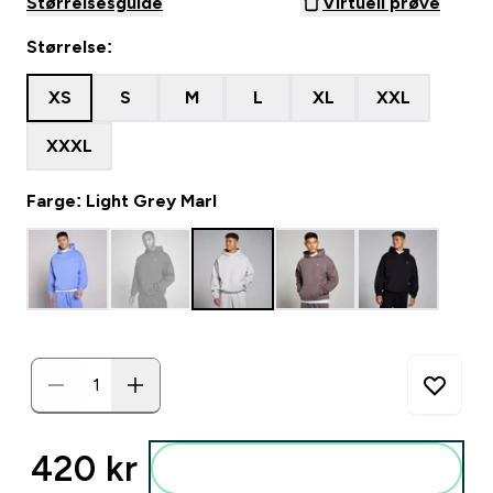
Størrelsesguide
Virtuell prøve
Størrelse:
XS
S
M
L
XL
XXL
XXXL
Farge: Light Grey Marl
420 kr‎
Legg i posen