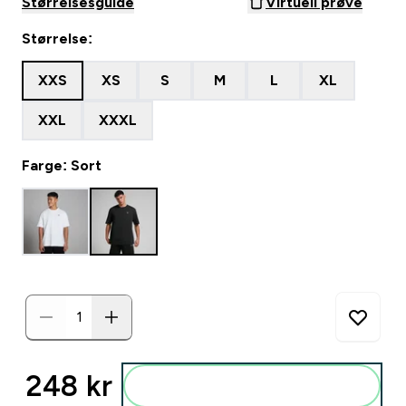
Størrelsesguide
Virtuell prøve
Størrelse:
XXS
XS
S
M
L
XL
XXL
XXXL
Farge: Sort
248 kr‎
Legg i posen