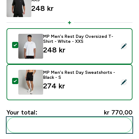
248 kr‎
MP Men's Rest Day Oversized T-
Shirt - White - XXS
Select this product - MP Men's Rest Day Oversized T-
248 kr‎
MP Men's Rest Day Sweatshorts -
Black - S
Select this product - MP Men's Rest Day Sweatshorts 
274 kr‎
Your total:
kr 770,00‎
Add these to your routine