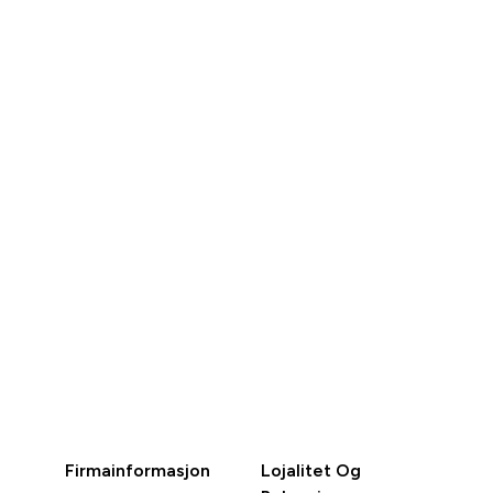
226 kr‎
226 kr‎
RASKT
RASKT
KJØP
KJØP
Firmainformasjon
Lojalitet Og