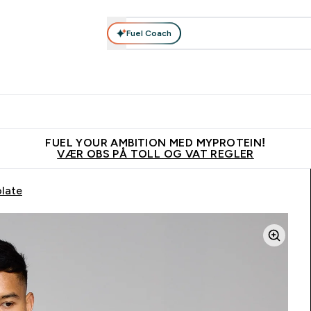
Fuel Coach
Nyheter
Herrer
Tilbehør
Kolleksjoner
Kvinner
Enter Nyheter submenu
Enter Herrer submenu
Enter Tilbehør submenu
Enter Kolleks
En
⌄
⌄
⌄
⌄
⌄
Vanligvis 6 - 10 virkedager frakttid
Tjen 100kr for hver venn du ve
FUEL YOUR AMBITION MED MYPROTEIN!
VÆR OBS PÅ TOLL OG VAT REGLER
olate