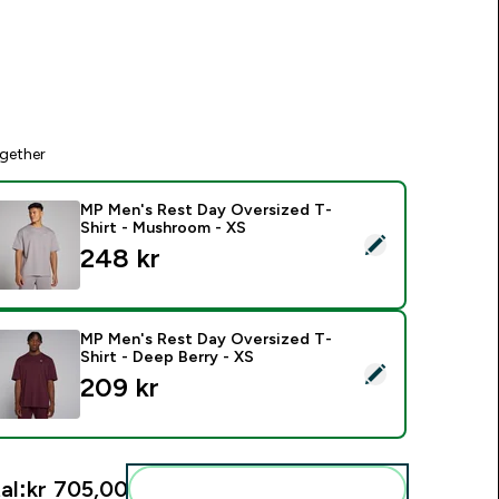
gether
MP Men's Rest Day Oversized T-
Shirt - Mushroom - XS
elect this product - MP Men's Rest Day Oversized T-Shirt - 
248 kr‎
MP Men's Rest Day Oversized T-
Shirt - Deep Berry - XS
elect this product - MP Men's Rest Day Oversized T-Shirt - De
209 kr‎
al:
kr 705,00‎
Add these to your routine