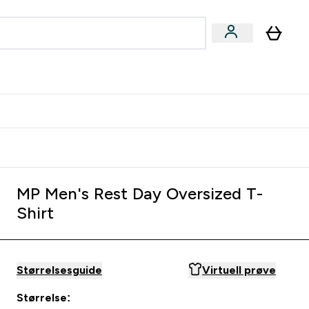
joner submenu
ter Kvinner submenu
rver
MP Men's Rest Day Oversized T-
Shirt
Størrelsesguide
Virtuell prøve
Størrelse: