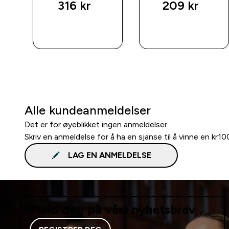
316 kr‎
209 kr‎
RASKT
RASKT
KJØP
KJØP
Alle kundeanmeldelser
Det er for øyeblikket ingen anmeldelser.
Skriv en anmeldelse for å ha en sjanse til å vinne en kr1
LAG EN ANMELDELSE
Meld deg på vårt nyhetsbrev