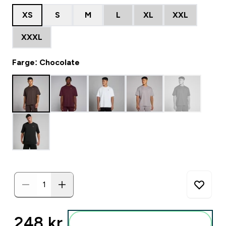
XS
S
M
L
XL
XXL
XXXL
Farge: Chocolate
248 kr‎
Legg i posen