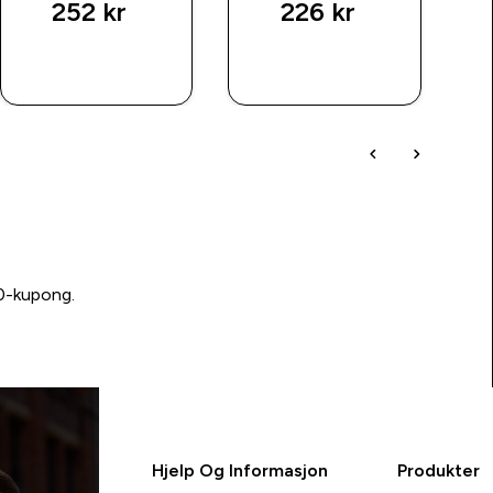
252 kr‎
226 kr‎
RASKT
RASKT
KJØP
KJØP
00-kupong.
Hjelp Og Informasjon
Produkter