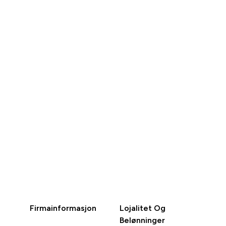
RASKT
RASKT
KJØP
KJØP
Firmainformasjon
Lojalitet Og
Belønninger