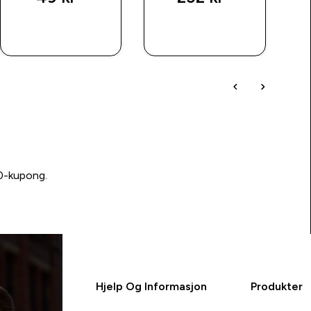
RASKT
RASKT
KJØP
KJØP
00-kupong.
Hjelp Og Informasjon
Produkter