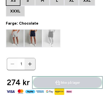
XS
S
M
L
XL
XXL
XXXL
Farge: Chocolate
274 kr‎
Ikke på lager