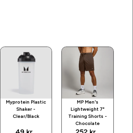
Myprotein Plastic
MP Men's
M
Shaker -
Lightweight 7"
T
Clear/Black
Training Shorts -
Chocolate
49 kr‎
252 kr‎