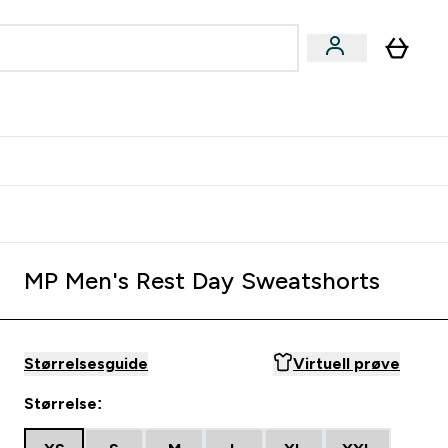
joner submenu
ter Kvinner submenu
rver
MP Men's Rest Day Sweatshorts
Størrelsesguide
Virtuell prøve
Størrelse: