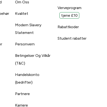
d
Om Oss
Verveprogram
lbehør
Kvalitet
tjene £10
Modern Slavery
Rabattkoder
Statement
Student rabatter
er
Personvern
Betingelser Og Vilkår
(T&C)
Handelskonto
(bedrifter)
Partnere
Karriere