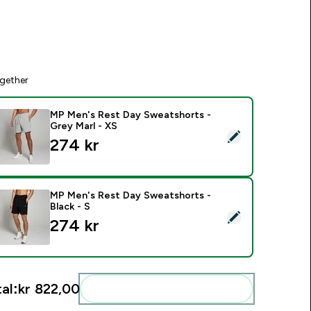
gether
MP Men's Rest Day Sweatshorts -
Grey Marl - XS
elect this product - MP Men's Rest Day Sweatshorts - Grey Ma
274 kr‎
MP Men's Rest Day Sweatshorts -
Black - S
elect this product - MP Men's Rest Day Sweatshorts - Black -
274 kr‎
al:
kr 822,00‎
Add these to your routine