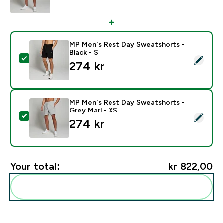
MP Men's Rest Day Sweatshorts -
Black - S
Select this product - MP Men's Rest Day Sweatshorts 
274 kr‎
MP Men's Rest Day Sweatshorts -
Grey Marl - XS
Select this product - MP Men's Rest Day Sweatshorts 
274 kr‎
Your total:
kr 822,00‎
Add these to your routine