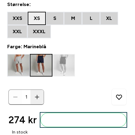
Størrelse:
XXS
XS
S
M
L
XL
XXL
XXXL
Farge: Marineblå
274 kr‎
Legg i posen
In stock