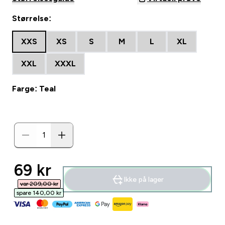
Størrelse:
XXS
XS
S
M
L
XL
XXL
XXXL
Farge: Teal
discounted price
69 kr‎
Ikke på lager
var 209,00 kr‎
spare 140,00 kr‎