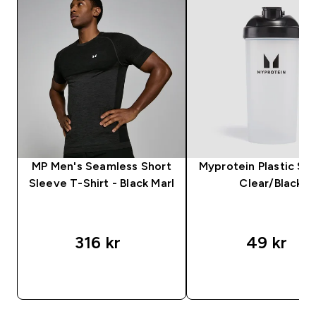
MP Men's Seamless Short
Myprotein Plastic Sha
Sleeve T-Shirt - Black Marl
Clear/Black
316 kr‎
49 kr‎
RASKT KJØP
RASKT KJØP