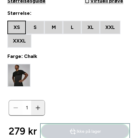
Størrelsesguide
Virtuell prøve
Størrelse:
XS
S
M
L
XL
XXL
XXXL
Farge: Chalk
279 kr‎
Ikke på lager