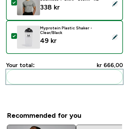
Select this product - MP Men's Tempo Pillar Graphic S
338 kr‎
Myprotein Plastic Shaker -
Clear/Black
Select this product - Myprotein Plastic Shaker - Clear
49 kr‎
Your total:
kr 666,00‎
Add these to your routine
Recommended for you