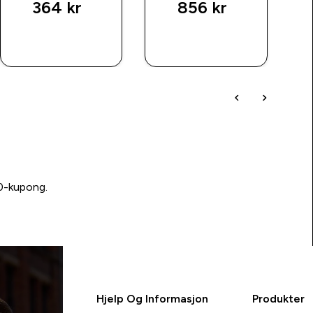
364 kr‎
856 kr‎
RASKT
RASKT
KJØP
KJØP
00-kupong.
Hjelp Og Informasjon
Produkter