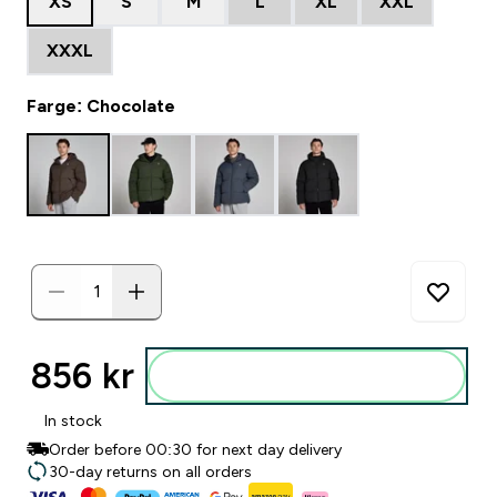
XS
S
M
L
XL
XXL
XXXL
Farge: Chocolate
856 kr‎
Legg i posen
In stock
Order before 00:30 for next day delivery
30-day returns on all orders