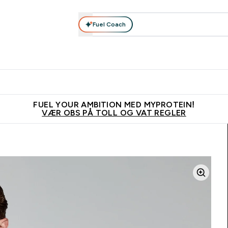
Fuel Coach
Nyheter
Herrer
Tilbehør
Kolleksjoner
Kvinner
Enter Nyheter submenu
Enter Herrer submenu
Enter Tilbehør submenu
Enter Kolleks
En
⌄
⌄
⌄
⌄
⌄
Vanligvis 6 - 10 virkedager frakttid
Tjen 100kr for hver venn du ve
FUEL YOUR AMBITION MED MYPROTEIN!
VÆR OBS PÅ TOLL OG VAT REGLER