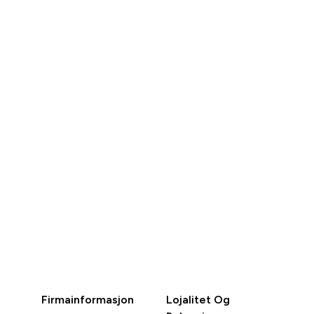
856 kr‎
590 kr‎
RASKT
RASKT
KJØP
KJØP
Firmainformasjon
Lojalitet Og