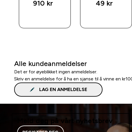
910 kr‎
49 kr‎
RASKT
RASKT
KJØP
KJØP
Alle kundeanmeldelser
Det er for øyeblikket ingen anmeldelser.
Skriv en anmeldelse for å ha en sjanse til å vinne en kr1
LAG EN ANMELDELSE
Meld deg på vårt nyhetsbrev