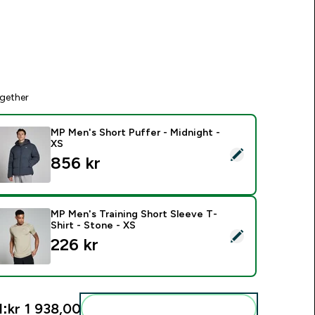
gether
MP Men's Short Puffer - Midnight -
XS
elect this product - MP Men's Short Puffer - Midnight - XS
856 kr‎
MP Men's Training Short Sleeve T-
Shirt - Stone - XS
elect this product - MP Men's Training Short Sleeve T-Shirt - 
226 kr‎
l:
kr 1 938,00‎
Add these to your routine