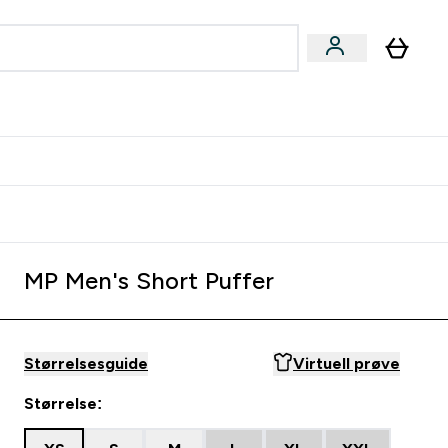
joner submenu
ter Kvinner submenu
rver
MP Men's Short Puffer
Størrelsesguide
Virtuell prøve
Størrelse: