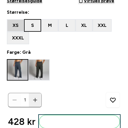
Størrelsesguide
Virtuell prøve
Størrelse:
XS
S
M
L
XL
XXL
XXXL
Farge: Grå
428 kr‎
Legg i posen