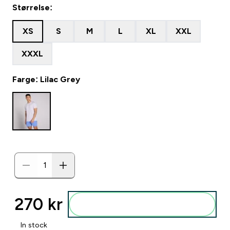
Størrelse:
XS
S
M
L
XL
XXL
XXXL
Farge: Lilac Grey
270 kr‎
Legg i posen
In stock