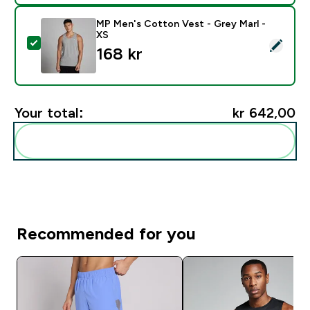
MP Men's Cotton Vest - Grey Marl -
XS
Select this product - MP Men's Cotton Vest - Grey Ma
168 kr‎
Your total:
kr 642,00‎
Add these to your routine
Recommended for you