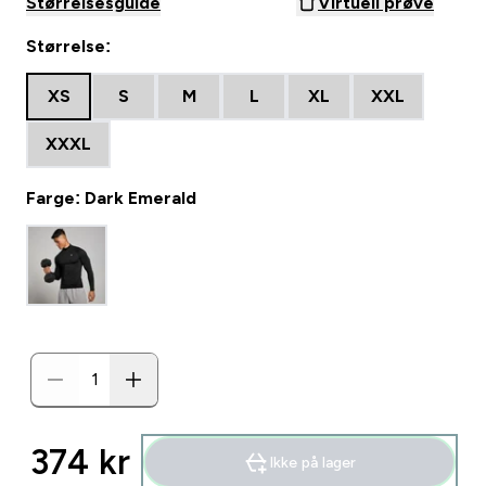
Størrelsesguide
Virtuell prøve
Størrelse:
XS
S
M
L
XL
XXL
XXXL
Farge: Dark Emerald
374 kr‎
Ikke på lager