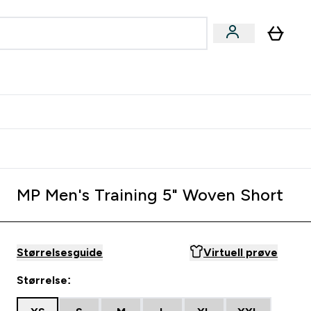
joner submenu
ter Kvinner submenu
rver
MP Men's Training 5" Woven Short
Størrelsesguide
Virtuell prøve
Størrelse: