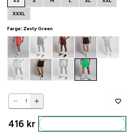
XS
S
M
L
XL
XXL
XXXL
Farge: Zesty Green
416 kr‎
Legg i posen