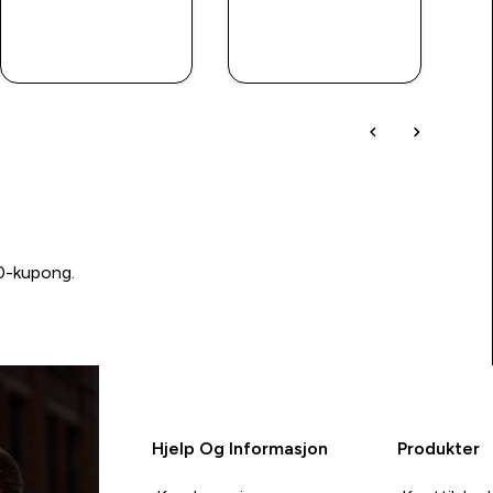
RASKT
RASKT
KJØP
KJØP
00-kupong.
Hjelp Og Informasjon
Produkter