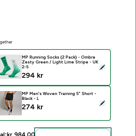
gether
MP Running Socks (2 Pack) - Ombre
Zesty Green / Light Lime Stripe - UK
elect this product - MP Running Socks (2 Pack) - Ombre Zesty
2-5
294 kr‎
MP Men's Woven Training 5" Short -
Black - L
elect this product - MP Men's Woven Training 5" Short - Black 
274 kr‎
al:
kr 984,00‎
Add these to your routine