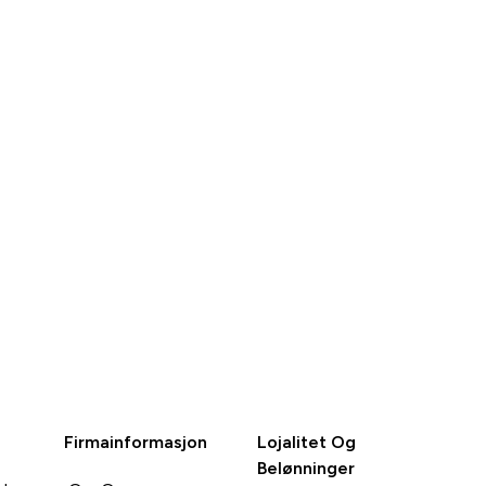
RASKT
RASKT
KJØP
KJØP
Firmainformasjon
Lojalitet Og
Belønninger