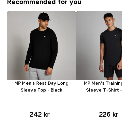
Recommended for you
MP Men's Rest Day Long
MP Men's Training S
Sleeve Top - Black
Sleeve T-Shirt - Bl
242 kr‎
226 kr‎
RASKT KJØP
RASKT KJØP