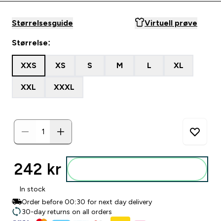
Størrelsesguide
Virtuell prøve
Størrelse:
XXS
XS
S
M
L
XL
XXL
XXXL
242 kr‎
Legg i posen
In stock
Order before 00:30 for next day delivery
30-day returns on all orders