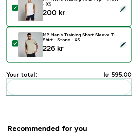
- XS
Select this product - MP Men's Training Tank Top - Wh
200 kr‎
MP Men's Training Short Sleeve T-
Shirt - Stone - XS
Select this product - MP Men's Training Short Sleeve T
226 kr‎
Your total:
kr 595,00‎
Add these to your routine
Recommended for you