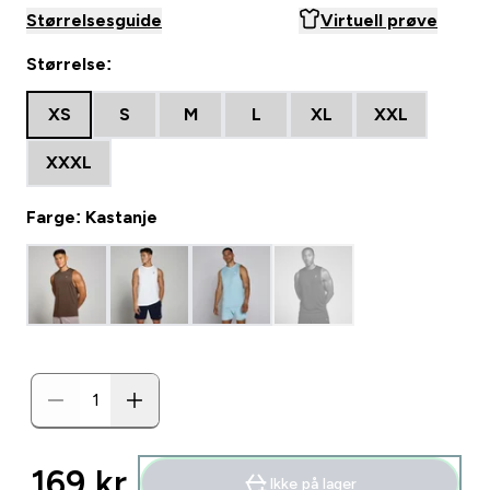
Størrelsesguide
Virtuell prøve
Størrelse:
XS
S
M
L
XL
XXL
XXXL
Farge: Kastanje
169 kr‎
Ikke på lager