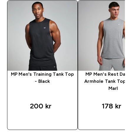
MP Men's Training Tank Top
MP Men's Rest Day 
- Black
Armhole Tank Top - 
Marl
200 kr‎
178 kr‎
RASKT KJØP
RASKT KJØP