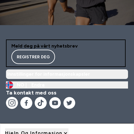
Meld deg på vårt nyhetsbrev
REGISTRER DEG
Innstillinger for informasjonskapsler
NO |
Endre
Ta kontakt med oss
Hjelp Og Informasjon