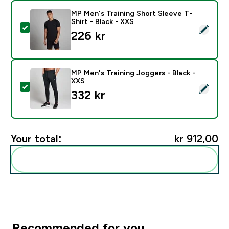
MP Men's Training Short Sleeve T-
Shirt - Black - XXS
Select this product - MP Men's Training Short Sleeve T
226 kr‎
MP Men's Training Joggers - Black -
XXS
Select this product - MP Men's Training Joggers - Bla
332 kr‎
Your total:
kr 912,00‎
Add these to your routine
Recommended for you