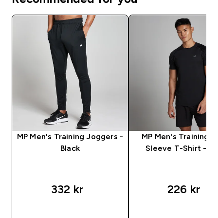
MP Men's Training Joggers -
MP Men's Training S
Black
Sleeve T-Shirt - Bl
332 kr‎
226 kr‎
RASKT KJØP
RASKT KJØP