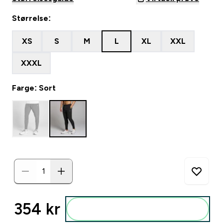
Størrelse:
XS
S
M
L
XL
XXL
XXXL
Farge: Sort
354 kr‎
Legg i posen