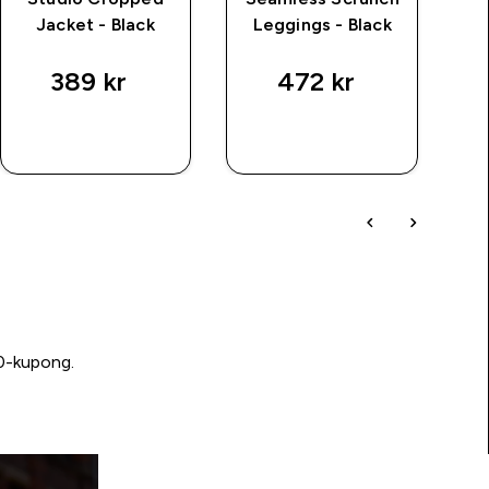
Jacket - Black
Leggings - Black
389 kr‎
472 kr‎
RASKT
RASKT
KJØP
KJØP
00-kupong.