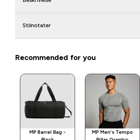
Beskrivelse
Stilnotater
Recommended for you
ts
MP Barrel Bag -
MP Men's Tempo
-
Black
Pillar Graphic