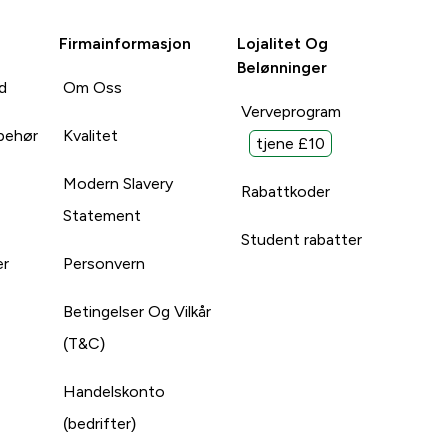
Firmainformasjon
Lojalitet Og
Belønninger
d
Om Oss
Verveprogram
lbehør
Kvalitet
tjene £10
Modern Slavery
Rabattkoder
Statement
Student rabatter
er
Personvern
Betingelser Og Vilkår
(T&C)
Handelskonto
(bedrifter)