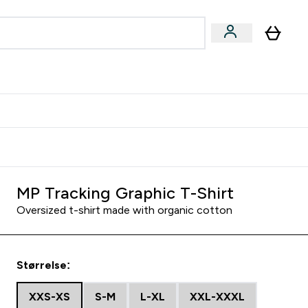
joner submenu
ter Kvinner submenu
rver
MP Tracking Graphic T-Shirt
Oversized t-shirt made with organic cotton
Størrelse:
XXS-XS
S-M
L-XL
XXL-XXXL