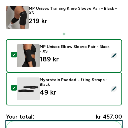
MP Unisex Training Knee Sleeve Pair - Black -
XS
219 kr‎
MP Unisex Elbow Sleeve Pair - Black
- XS
Select this product - MP Unisex Elbow Sleeve Pair - Bl
189 kr‎
Myprotein Padded Lifting Straps -
Black
Select this product - Myprotein Padded Lifting Straps 
49 kr‎
Your total:
kr 457,00‎