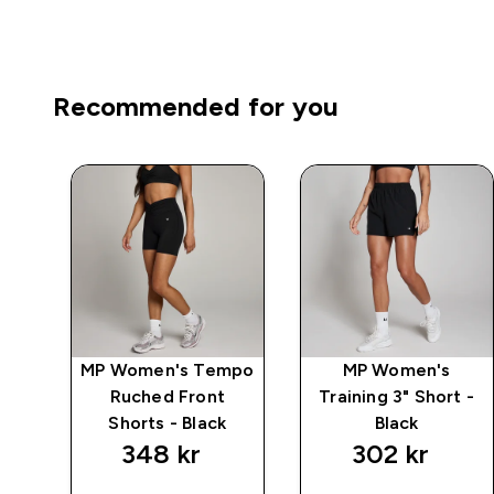
Recommended for you
mpo
MP Women's Tempo
MP Women's
eam
Ruched Front
Training 3" Short -
n
Shorts - Black
Black
348 kr‎
302 kr‎