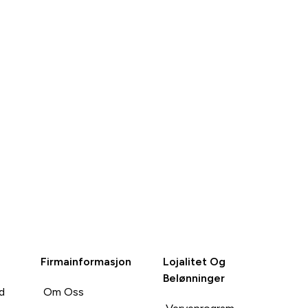
RASKT
RASKT
KJØP
KJØP
Firmainformasjon
Lojalitet Og
Belønninger
d
Om Oss