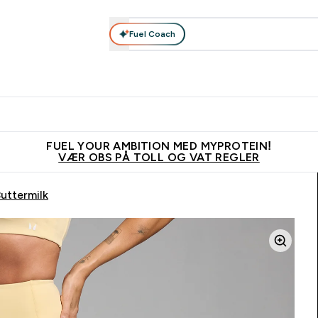
Fuel Coach
Nyheter
Herrer
Tilbehør
Kolleksjoner
Kvinner
Enter Nyheter submenu
Enter Herrer submenu
Enter Tilbehør submenu
Enter Kolleks
En
⌄
⌄
⌄
⌄
⌄
Vanligvis 6 - 10 virkedager frakttid
Tjen 100kr for hver venn du ve
FUEL YOUR AMBITION MED MYPROTEIN!
VÆR OBS PÅ TOLL OG VAT REGLER
uttermilk