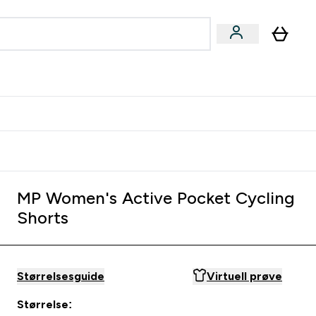
joner submenu
ter Kvinner submenu
rver
MP Women's Active Pocket Cycling
Shorts
Størrelsesguide
Virtuell prøve
Størrelse: