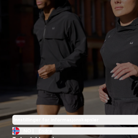
Innstillinger for informasjonskapsler
NO |
Endre