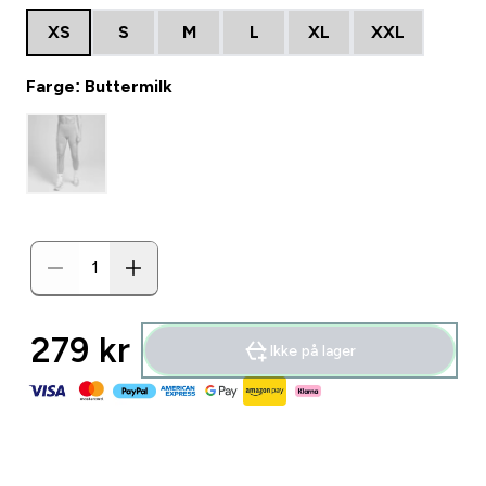
XS
S
M
L
XL
XXL
Farge: Buttermilk
279 kr‎
Ikke på lager