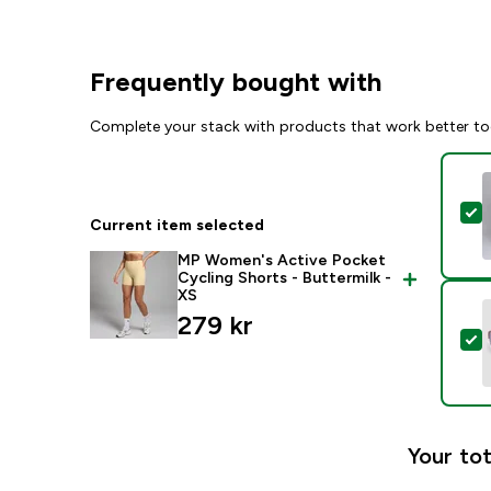
Frequently bought with
Complete your stack with products that work better to
S
Current item selected
MP Women's Active Pocket
Cycling Shorts - Buttermilk -
XS
279 kr‎
S
Your tot