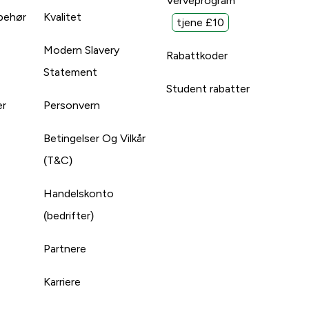
Verveprogram
lbehør
Kvalitet
tjene £10
Modern Slavery
Rabattkoder
Statement
Student rabatter
er
Personvern
Betingelser Og Vilkår
(T&C)
Handelskonto
(bedrifter)
Partnere
Karriere