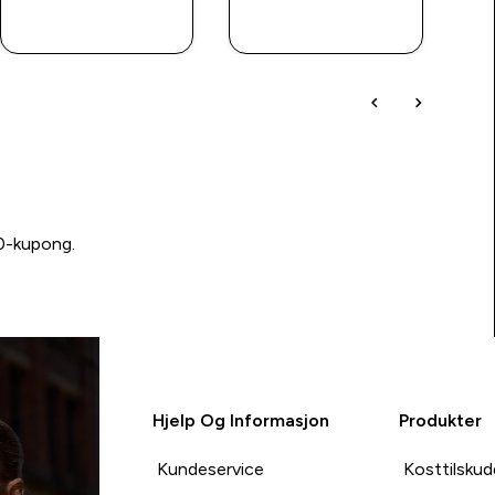
RASKT
RASKT
KJØP
KJØP
00-kupong.
Hjelp Og Informasjon
Produkter
Kundeservice
Kosttilskud