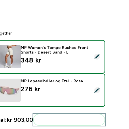
gether
MP Women's Tempo Ruched Front
Shorts - Desert Sand - L
elect this product - MP Women's Tempo Ruched Front Shorts 
348 kr‎
MP Løpesolbriller og Etui - Rosa
276 kr‎
elect this product - MP Løpesolbriller og Etui - Rosa
al:
kr 903,00‎
Add these to your routine