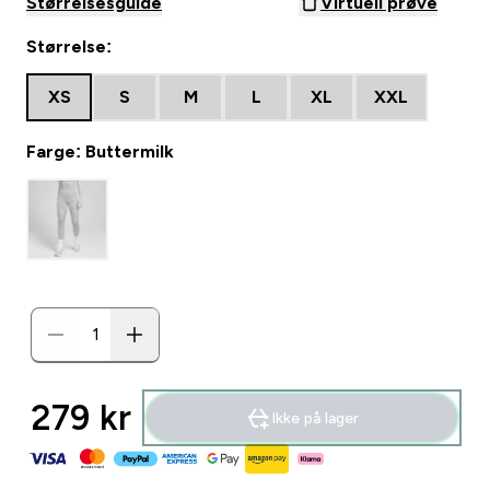
Størrelsesguide
Virtuell prøve
Størrelse:
XS
S
M
L
XL
XXL
Farge: Buttermilk
279 kr‎
Ikke på lager