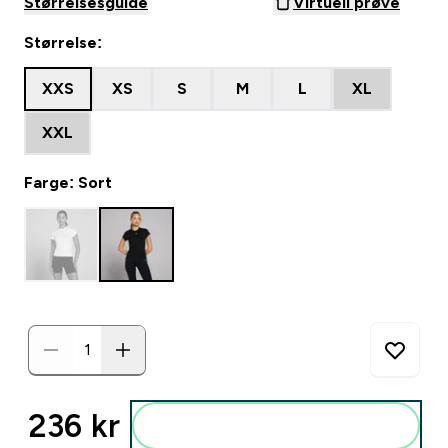
Størrelsesguide
Virtuell prøve
Størrelse:
XXS
XS
S
M
L
XL
XXL
Farge: Sort
236 kr‎
Legg i posen