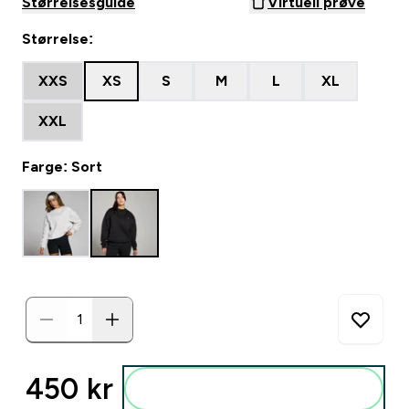
Størrelsesguide
Virtuell prøve
Størrelse:
XXS
XS
S
M
L
XL
XXL
Farge: Sort
450 kr‎
Legg i posen