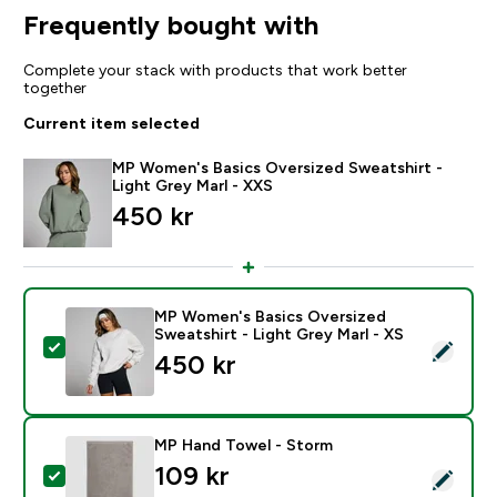
Frequently bought with
Complete your stack with products that work better
together
Current item selected
MP Women's Basics Oversized Sweatshirt -
Light Grey Marl - XXS
450 kr‎
MP Women's Basics Oversized
Sweatshirt - Light Grey Marl - XS
Select this product - MP Women's Basics Oversized Sw
450 kr‎
MP Hand Towel - Storm
109 kr‎
Select this product - MP Hand Towel - Storm