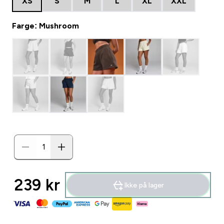
XS
S
M
L
XL
XXL
Farge: Mushroom
239 kr‎
Ikke på lager