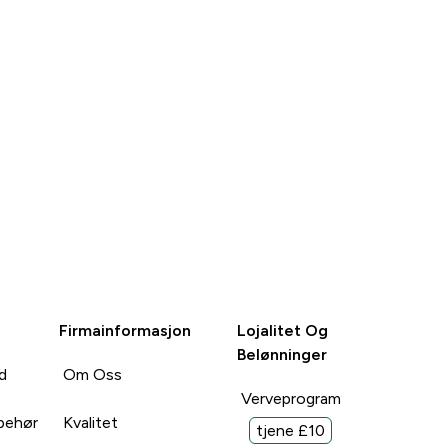
Firmainformasjon
Lojalitet Og
Belønninger
d
Om Oss
Verveprogram
lbehør
Kvalitet
tjene £10