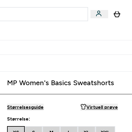
joner submenu
ter Kvinner submenu
rver
MP Women's Basics Sweatshorts
Størrelsesguide
Virtuell prøve
Størrelse: