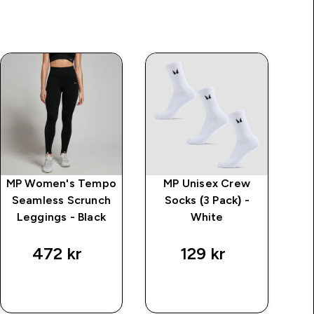
MP Women's Tempo
MP Unisex Crew
Seamless Scrunch
Socks (3 Pack) -
Tr
Leggings - Black
White
472 kr‎
129 kr‎
RASKT
RASKT
KJØP
KJØP