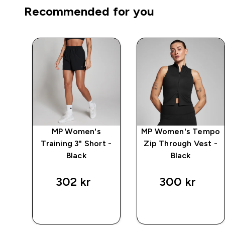
Recommended for you
mpo
MP Women's
MP Women's Tempo
k
Training 3" Short -
Zip Through Vest -
Black
Black
302 kr‎
300 kr‎
RASKT
RASKT
KJØP
KJØP