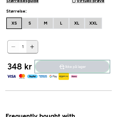
Størrelsesguide
Virtuell prøve
Størrelse:
XS
S
M
L
XL
XXL
348 kr‎
Ikke på lager
Frequently bought with