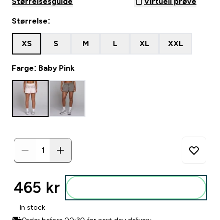
Størrelsesguide
Virtuell prøve
Størrelse:
XS
S
M
L
XL
XXL
Farge: Baby Pink
465 kr‎
Legg i posen
In stock