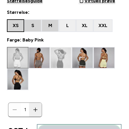
Størrelsesguide
Virtuell prøve
Størrelse:
XS
S
M
L
XL
XXL
Farge: Baby Pink