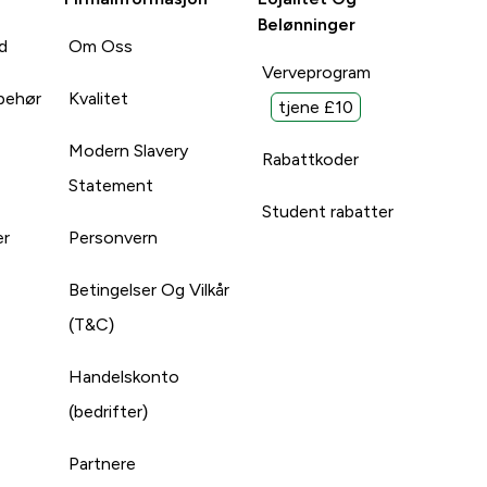
Belønninger
d
Om Oss
Verveprogram
lbehør
Kvalitet
tjene £10
Modern Slavery
Rabattkoder
Statement
Student rabatter
er
Personvern
Betingelser Og Vilkår
(T&C)
Handelskonto
(bedrifter)
Partnere