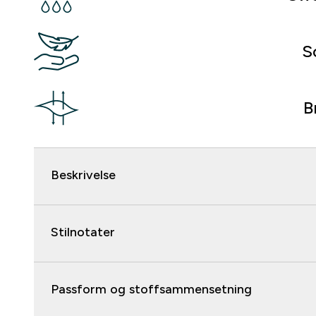
S
B
Beskrivelse
Stilnotater
Passform og stoffsammensetning