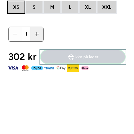
XS
S
M
L
XL
XXL
302 kr‎
Ikke på lager