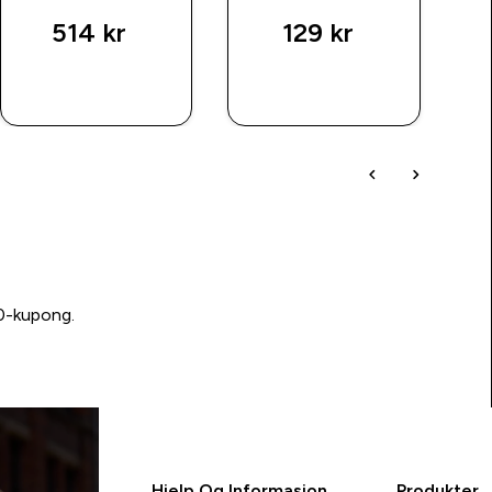
514 kr‎
129 kr‎
RASKT
RASKT
KJØP
KJØP
00-kupong.
Hjelp Og Informasjon
Produkter