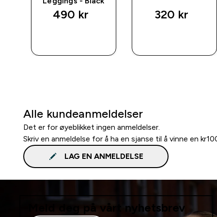
Leggings - Black
490 kr‎
320 kr‎
RASKT
RASKT
KJØP
KJØP
Alle kundeanmeldelser
Det er for øyeblikket ingen anmeldelser.
Skriv en anmeldelse for å ha en sjanse til å vinne en kr1
LAG EN ANMELDELSE
Meld deg på vårt nyhetsbrev