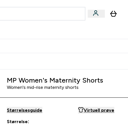
joner submenu
ter Kvinner submenu
rver
MP Women's Maternity Shorts
Women's mid-rise maternity shorts
Størrelsesguide
Virtuell prøve
Størrelse: