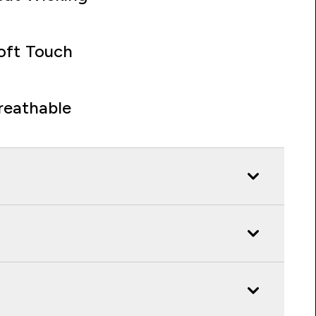
oft Touch
reathable