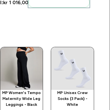
l:
kr 1 016,00‎
Add these to your routine
MP Women's Tempo
MP Unisex Crew
Maternity Wide Leg
Socks (3 Pack) -
Leggings - Black
White