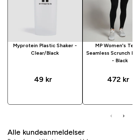
Myprotein Plastic Shaker -
MP Women's Tem
Clear/Black
Seamless Scrunch Le
- Black
49 kr‎
472 kr‎
RASKT KJØP
RASKT KJØP
Alle kundeanmeldelser