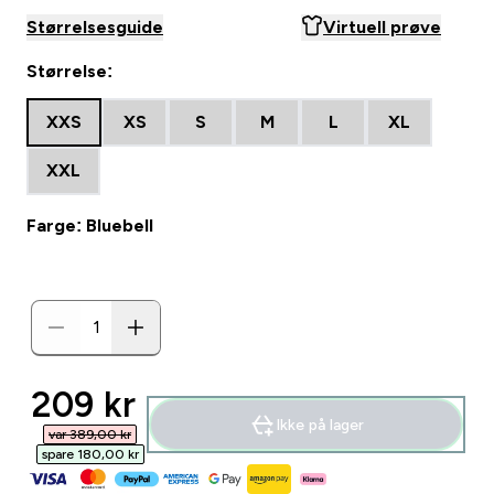
Størrelsesguide
Virtuell prøve
Størrelse:
XXS
XS
S
M
L
XL
XXL
Farge: Bluebell
discounted price
209 kr‎
Ikke på lager
var 389,00 kr‎
spare 180,00 kr‎